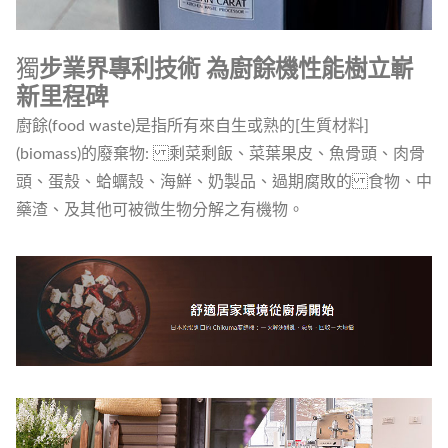
獨
步業界專利技術 為廚餘機性能樹立嶄
新里程碑
廚餘(food waste)是指所有來自生或熟的[生質材料]
(biomass)的廢棄物: 剩菜剩飯、菜葉果皮、魚骨頭、肉骨
頭、蛋殼、蛤蠣殼、海鮮、奶製品、過期腐敗的 食物、中
藥渣、及其他可被微生物分解之有機物。