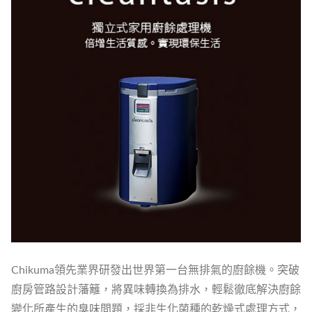
Chikuma領先業界研發出世界第一台無排氣的廚餘機。突破
廚房管路設計藩籬，將異味轉換為排水，輕鬆徹底解決廚餘
變化所產生的臭味問題，採非生化菌種的乾燥式處理方式，