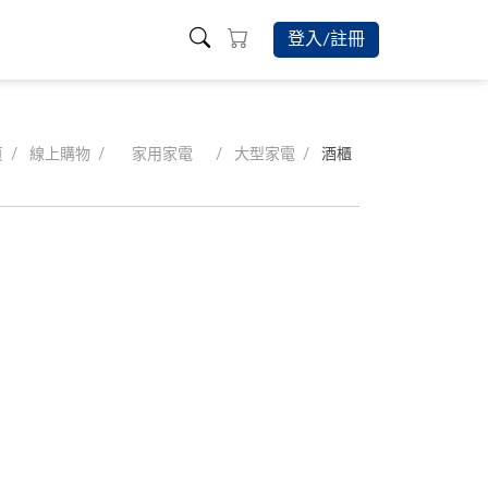
登入/註冊
頁
線上購物
家用家電
大型家電
酒櫃