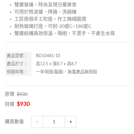
雙層玻璃，時尚呈現分層美食
可用於微波爐、烤箱、洗碗機
工匠逐個手工吹造，作工精細圓潤
耐熱玻璃打造，可耐-20度C~180度C
雙層結構高效保溫、隔絕，不燙手、不產生水珠
產品型號：
BD10481-10
產品尺寸：
長12.5 x 寬8.7 x 高8.7
保固年限：
一年保固(電器)，無電產品無保固
原價
$930
$930
特價
購買數量
-
+