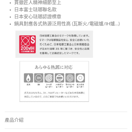
貫徹匠人精神細節至上
日本富士琺瑯聯名款
日本安心琺瑯認證標章
鍋具對應各式熱源泛用性高 (瓦斯火/電磁爐/IH爐…)
產品介紹