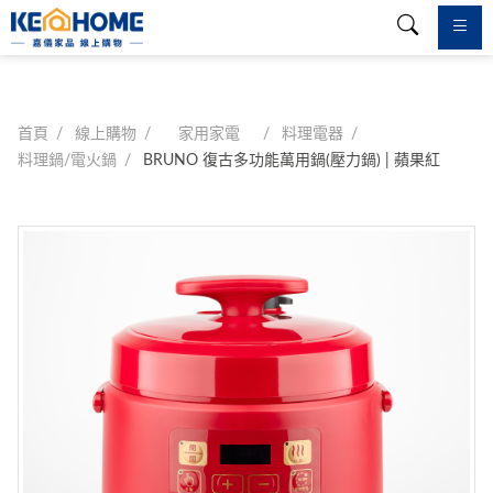
首頁
線上購物
家用家電
料理電器
料理鍋/電火鍋
BRUNO 復古多功能萬用鍋(壓力鍋) | 蘋果紅