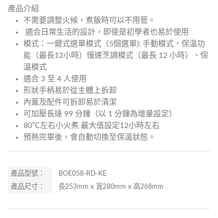
產品介紹
不需要調整火候，煮飯時可以不用管。
適合日常生活的設計，即使是初學者也易於使用
模式：一鍵式選單模式（5個選單): 手動模式，保溫功
能（最長12小時）慢速烹調模式（最長 12 小時）、保
溫模式
適合 3 至 4 人使用
形狀手柄易於從主體上拆卸
內蓋及配件可拆卸易於清潔
可加壓長達 99 分鐘（以 1 分鐘為增量設定）
80℃左右小火煮 最大值設定12小時左右
預熱完畢後，會自動切換至保溫狀態。
產品型號：
BOE058-RD-KE
產品尺寸：
長253mm x 寬280mm x 高268mm