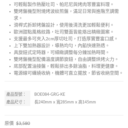
可輕鬆製作熱壓吐司、帕尼尼與烤肉等豐富料理。
雙烤盤機型附燒烤波紋煎盤，滿足日常與進階烹調需
求。
滑桿式拆卸烤盤設計，使用後清洗更加輕鬆便利。
歐洲甜點風格紋路，吐司雙面皆能烙出精緻圖案。
支援最多可夾入2cm厚切吐司，打造厚實豐富口感。
上下雙加熱器設計，導熱均勻，內餡快速熟透。
具旋鈕式定時器，可細緻調整每分鐘加熱時間。
雙烤盤機型配備溫度調節旋鈕，自由調整烘烤火力。
底部配置油接盤，輕鬆排出多餘油脂，料理更健康。
電源線可纏繞收納，機體可直立擺放，節省收納空間。
產品型號：
BOE084-GRG-KE
產品尺寸：
長240mm x 寬285mm x 高145mm
原價
$3,580