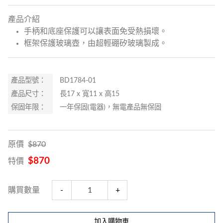
要下載瀏覽器，請直接點擊以下:
產品介紹
手柄和底座保護可以讓表面免受熱損壞。
Microsoft Edge
框架保護玻璃壺，由超輕硼矽玻璃製成。
Google Chrome
Firefox
產品型號：
BD1784-01
產品尺寸：
長17 x 寬11 x 高15
保固年限：
一年保固(電器)，無電產品無保固
原價
$870
$870
特價
購買數量
-
+
加入購物車