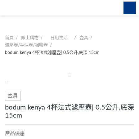
首頁
線上購物
日用生活
壺具
濾壓壺/手沖壺/咖啡壺
bodum kenya 4杯法式濾壓壺| 0.5公升,底深 15cm
壺具
建議您使用以下瀏覽器觀看本
bodum kenya 4杯法式濾壓壺| 0.5公升,底深
15cm
網站，
以獲得最佳瀏覽效果。
產品優惠